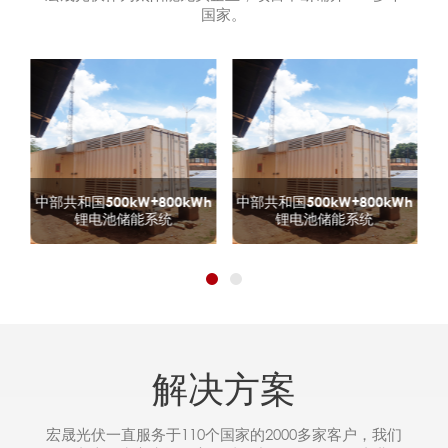
国家。
HJT太阳能电池片
800kWh
中部共和国500kW+800kWh
系统
锂电池储能系统
解决方案
宏晟光伏一直服务于110个国家的2000多家客户，我们