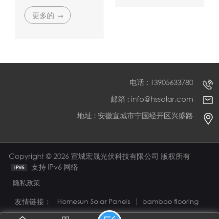
而在实际运维过程
化为直流电。然而，
中，一类经常被用户
更多的
整个系统的稳定运行
忽视却极具破坏性的
不仅取决于太阳能电
操作误区，便是蓄电
池板本身的转化效
池的“过放电”现象。
率，更依赖于各个组
件之间密布的电气连
接网络。
电话 : 13905633780
邮箱 : info@hssolar.com
地址 : 安徽宣城市宁国经开区兴盛路
Copyright © 2026 宣城宏晟光伏科技有限公司 版权所有
支持 IPv6 网络
隐私政策
友情链接：
Homesun Solar Panels
bamboo flooring