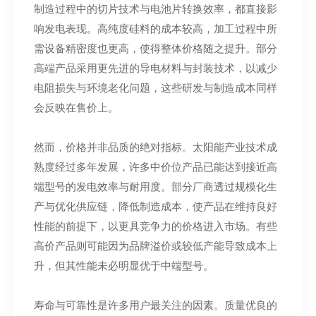
制造过程中的切片技术与电池片转换效率，都直接影
响发电表现。高纯度硅料的成本较高，加工过程中所
需设备精密度也更高，使得整体价格随之提升。部分
高端产品采用更先进的导电材料与封装技术，以减少
电阻损失与环境老化问题，这些研发与制造成本同样
会反映在售价上。
然而，价格并非品质的绝对指标。太阳能产业技术成
熟度经过多年发展，许多中价位产品已能达到接近高
端型号的发电效率与耐用度。部分厂商透过规模化生
产与优化供应链，降低制造成本，使产品在维持良好
性能的前提下，以更具竞争力的价格进入市场。有些
高价产品则可能因为品牌溢价或较低产能导致成本上
升，但其性能未必明显优于中端型号。
寿命与可靠性是许多用户最关注的因素。质量优良的