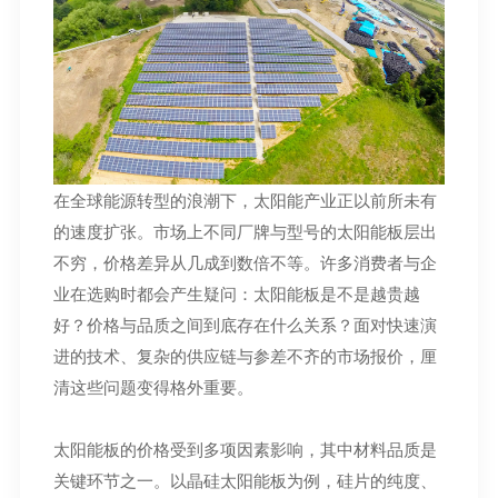
在全球能源转型的浪潮下，太阳能产业正以前所未有
的速度扩张。市场上不同厂牌与型号的太阳能板层出
不穷，价格差异从几成到数倍不等。许多消费者与企
业在选购时都会产生疑问：太阳能板是不是越贵越
好？价格与品质之间到底存在什么关系？面对快速演
进的技术、复杂的供应链与参差不齐的市场报价，厘
清这些问题变得格外重要。
太阳能板的价格受到多项因素影响，其中材料品质是
关键环节之一。以晶硅太阳能板为例，硅片的纯度、