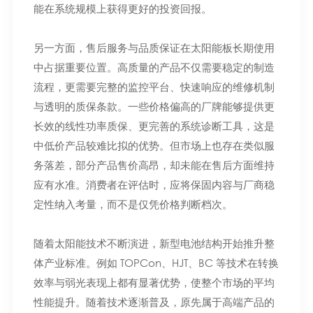
能在系统规模上获得更好的投资回报。
另一方面，售后服务与品质保证在太阳能板长期使用
中占据重要位置。高质量的产品不仅需要稳定的制造
流程，更需要完整的监控平台、快速响应的维修机制
与透明的质保条款。一些价格偏高的厂牌能够提供更
长效的线性功率质保、更完善的系统诊断工具，这是
中低价产品较难比拟的优势。但市场上也存在类似服
务落差，部分产品售价高昂，却未能在售后方面维持
应有水准。消费者在评估时，应将保固内容与厂商稳
定性纳入考量，而不是仅凭价格判断档次。
随着太阳能技术不断演进，新型电池结构开始推升整
体产业标准。例如 TOPCon、HJT、BC 等技术在转换
效率与弱光表现上都有显著优势，使整个市场的平均
性能提升。随着技术逐渐普及，原先属于高端产品的