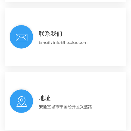
联系我们
Email :
info@hssolar.com
地址
安徽宣城市宁国经开区兴盛路