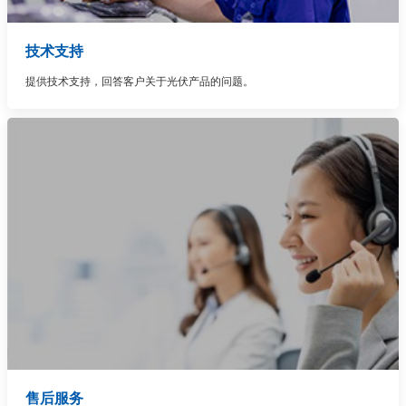
技术支持
提供技术支持，回答客户关于光伏产品的问题。
售后服务