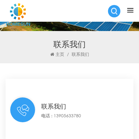
联系我们
主页
/
联系我们
联系我们
电话 :
13905633780