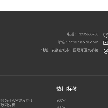
电话 : 13905633780
邮箱 : info@hssolar.com
地址 : 安徽宣城市宁国经开区兴盛路
热门标签
接器为什么容易发热？
800W
障原因分析
700W